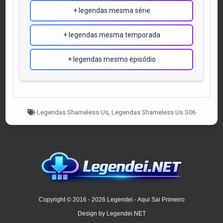
+ legendas mesma série
+ legendas mesma temporada
+ legendas mesmo episódio
Tagged
Legendas Shameless Us
,
Legendas Shameless Us S06
Copyright © 2016 - 2026 Legendei - Aqui Sai Primeiro
Design by Legendei.NET