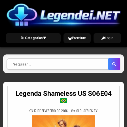
Skip
to
content
📂 Categorias
▼
Premium
Login
Pesquisar
por
Legenda Shameless US S06E04
POSTED
17 DE FEVEREIRO DE 2016
OLD
,
SÉRIES TV
IN