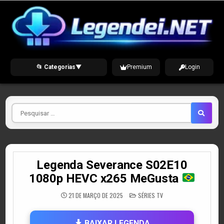
Skip
to
content
📂 Categorias
▼
Premium
Login
Pesquisar
por
Legenda Severance S02E10
1080p HEVC x265 MeGusta
POSTED
21 DE MARÇO DE 2025
SÉRIES TV
IN
BAIXAR LEGENDA