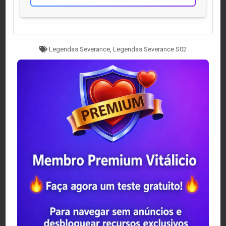
Tagged
Legendas Severance
,
Legendas Severance S02