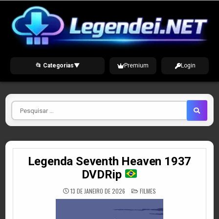
Skip
to
content
📂 Categorias
▼
Premium
Login
Pesquisar
por
Legenda Seventh Heaven 1937
DVDRip
POSTED
13 DE JANEIRO DE 2026
FILMES
IN