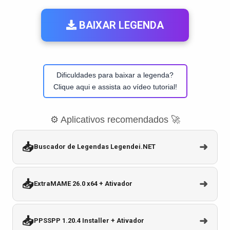
BAIXAR LEGENDA
Dificuldades para baixar a legenda?
Clique aqui e assista ao vídeo tutorial!
⚙️ Aplicativos recomendados 🚀
📥
➜
Buscador de Legendas Legendei.NET
📥
➜
ExtraMAME 26.0 x64 + Ativador
📥
➜
PPSSPP 1.20.4 Installer + Ativador