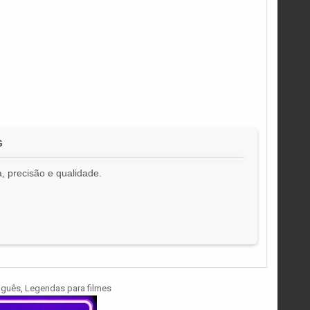
G
, precisão e qualidade.
!
uguês
,
Legendas para filmes