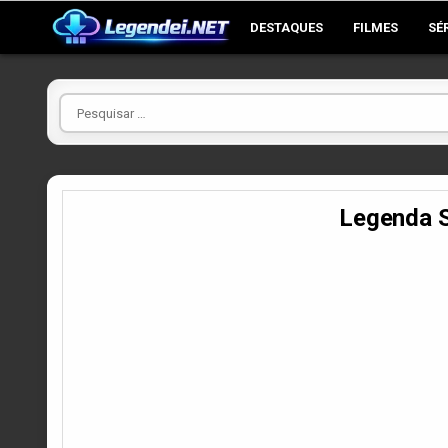
Skip
DESTAQUES
FILMES
SÉ
to
content
Pesquisar
por
Legenda 