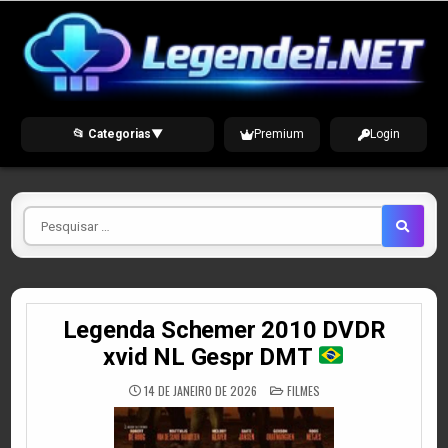
Skip
to
content
📂 Categorias
▼
Premium
Login
Pesquisar
por
Legenda Schemer 2010 DVDR
xvid NL Gespr DMT
POSTED
14 DE JANEIRO DE 2026
FILMES
IN