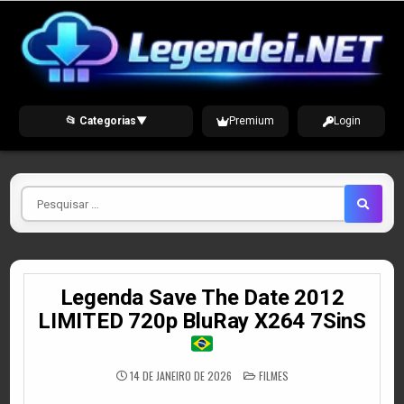
Skip
to
content
📂 Categorias
▼
Premium
Login
Pesquisar
por
Legenda Save The Date 2012
LIMITED 720p BluRay X264 7SinS
POSTED
14 DE JANEIRO DE 2026
FILMES
IN