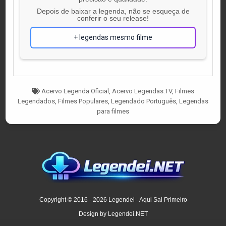
Depois de baixar a legenda, não se esqueça de
conferir o seu release!
+ legendas mesmo filme
Tagged
Acervo Legenda Oficial
,
Acervo Legendas.TV
,
Filmes
Legendados
,
Filmes Populares
,
Legendado Português
,
Legendas
para filmes
Copyright © 2016 - 2026 Legendei - Aqui Sai Primeiro
Design by Legendei.NET