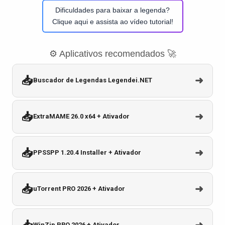
Dificuldades para baixar a legenda?
Clique aqui e assista ao vídeo tutorial!
⚙️ Aplicativos recomendados 🚀
📥
➜
Buscador de Legendas Legendei.NET
📥
➜
ExtraMAME 26.0 x64 + Ativador
📥
➜
PPSSPP 1.20.4 Installer + Ativador
📥
➜
uTorrent PRO 2026 + Ativador
WinZip PRO 2026 + Ativador