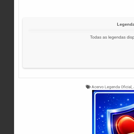
Legenda
Todas as legendas disp
Tagged
Acervo Legenda Oficial
,