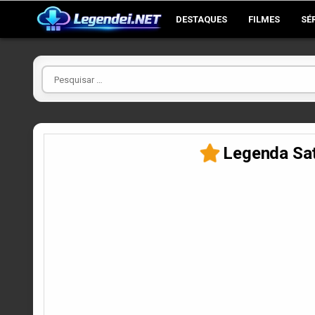
Skip
DESTAQUES
FILMES
SÉ
to
content
Pesquisar
por
Legenda Sat