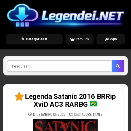
Skip
to
content
📂 Categorias
▼
Premium
Login
Pesquisar
por
Legenda Satanic 2016 BRRip
XviD AC3 RARBG
POSTED
13 DE JANEIRO DE 2026
DESTAQUES
,
FILMES
IN