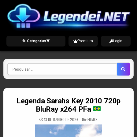
Skip
to
content
📂 Categorias
▼
Premium
Login
Pesquisar
por
Legenda Sarahs Key 2010 720p
BluRay x264 PFa
POSTED
13 DE JANEIRO DE 2026
FILMES
IN