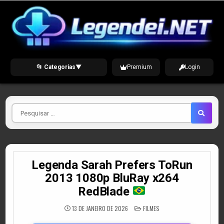
Skip
to
content
📂 Categorias
▼
Premium
Login
Pesquisar
por
Legenda Sarah Prefers ToRun
2013 1080p BluRay x264
RedBlade
POSTED
13 DE JANEIRO DE 2026
FILMES
IN