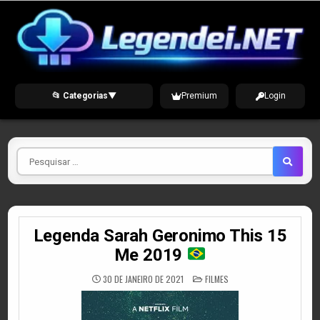
Skip
to
content
📂 Categorias
▼
Premium
Login
Pesquisar
por
Legenda Sarah Geronimo This 15
Me 2019
POSTED
30 DE JANEIRO DE 2021
FILMES
IN