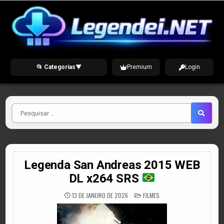
Skip
to
content
📂 Categorias
▼
Premium
Login
Pesquisar
por
Legenda San Andreas 2015 WEB
DL x264 SRS
POSTED
13 DE JANEIRO DE 2026
FILMES
IN