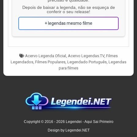
Depois de baixar a legenda, não se esqueça de
conferir o seu release!
+ legendas mesmo filme
Tagged
Acervo Legenda Oficial
,
Acervo Legendas.TV
,
Filmes
Legendados
,
Filmes Populares
,
Legendado Português
,
Legendas
para filmes
Copyright © 2016 - 2026 Legendei - Aqui Sai Primeiro
Design by Legendei.NET