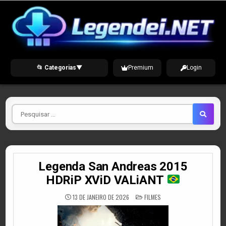
Skip
to
content
📂 Categorias
▼
Premium
Login
Pesquisar
por
Legenda San Andreas 2015
HDRiP XViD VALiANT
POSTED
13 DE JANEIRO DE 2026
FILMES
IN