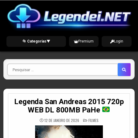
Skip
to
content
📂 Categorias
▼
Premium
Login
Pesquisar
por
Legenda San Andreas 2015 720p
WEB DL 800MB PaHe
POSTED
12 DE JANEIRO DE 2026
FILMES
IN