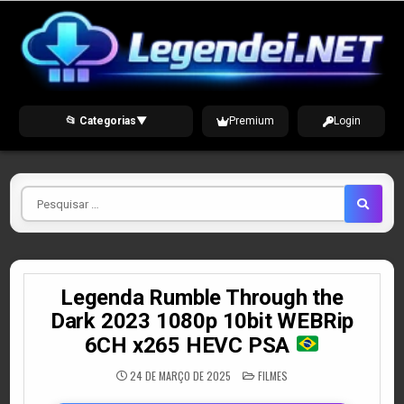
Skip
to
content
📂 Categorias
▼
Premium
Login
Pesquisar
por
Legenda Rumble Through the
Dark 2023 1080p 10bit WEBRip
6CH x265 HEVC PSA
POSTED
24 DE MARÇO DE 2025
FILMES
IN