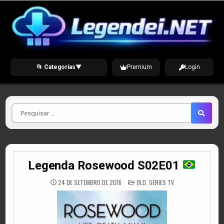
Skip
to
content
📂 Categorias
▼
Premium
Login
Pesquisar
por
Legenda Rosewood S02E01
POSTED
24 DE SETEMBRO DE 2016
OLD
,
SÉRIES TV
IN