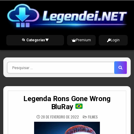
Skip
to
content
📂 Categorias
▼
Premium
Login
Pesquisar
por
Legenda Rons Gone Wrong
BluRay
POSTED
28 DE FEVEREIRO DE 2022
FILMES
IN