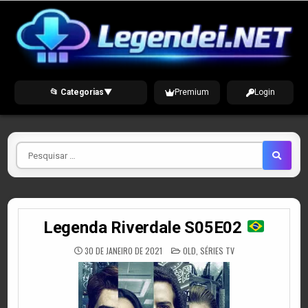
Skip
to
content
📂 Categorias
▼
Premium
Login
Pesquisar
por
Legenda Riverdale S05E02
POSTED
30 DE JANEIRO DE 2021
OLD
,
SÉRIES TV
IN