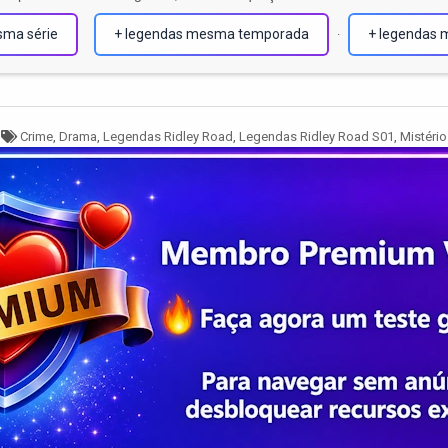
sma série
+ legendas mesma temporada
+ legendas 
·
Tagged
Crime
,
Drama
,
Legendas Ridley Road
,
Legendas Ridley Road S01
,
Mistério