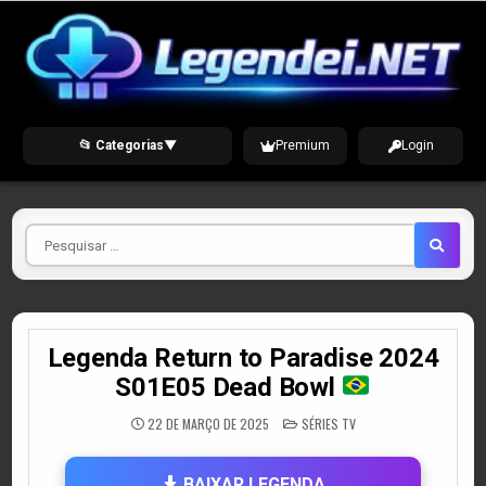
Skip
to
content
📂 Categorias
▼
Premium
Login
Pesquisar
por
Legenda Return to Paradise 2024
S01E05 Dead Bowl
POSTED
22 DE MARÇO DE 2025
SÉRIES TV
IN
BAIXAR LEGENDA