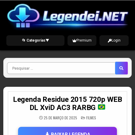
Skip
to
content
📂 Categorias
▼
Premium
Login
Pesquisar
por
Legenda Residue 2015 720p WEB
DL XviD AC3 RARBG
POSTED
25 DE MARÇO DE 2025
FILMES
IN
BAIXAR LEGENDA