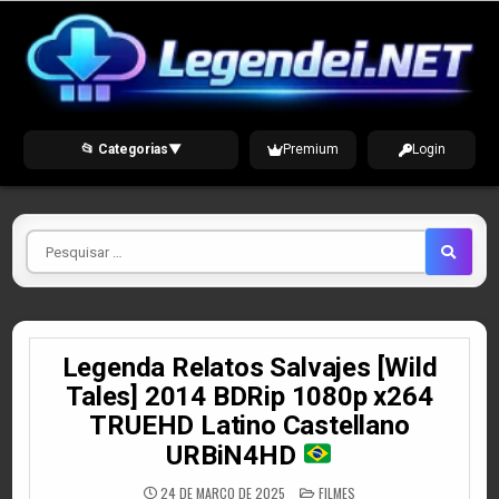
Skip
to
content
📂 Categorias
▼
Premium
Login
Pesquisar
por
Legenda Relatos Salvajes [Wild
Tales] 2014 BDRip 1080p x264
TRUEHD Latino Castellano
URBiN4HD
POSTED
24 DE MARÇO DE 2025
FILMES