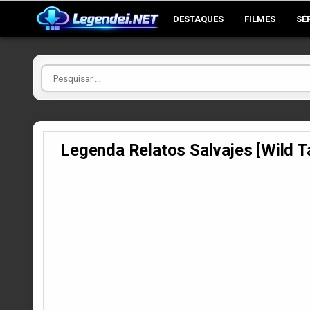
Skip
DESTAQUES
FILMES
SÉ
to
content
Pesquisar
por
Legenda Relatos Salvajes [Wil