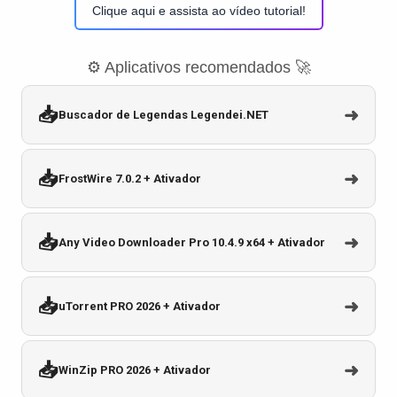
Clique aqui e assista ao vídeo tutorial!
⚙️ Aplicativos recomendados 🚀
📥
➜
Buscador de Legendas Legendei.NET
📥
➜
FrostWire 7.0.2 + Ativador
📥
➜
Any Video Downloader Pro 10.4.9 x64 + Ativador
📥
➜
uTorrent PRO 2026 + Ativador
📥
➜
WinZip PRO 2026 + Ativador