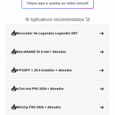
Clique aqui e assista ao vídeo tutorial!
⚙️ Aplicativos recomendados 🚀
📥
➜
Buscador de Legendas Legendei.NET
📥
➜
ExtraMAME 26.0 x64 + Ativador
📥
➜
PPSSPP 1.20.4 Installer + Ativador
📥
➜
uTorrent PRO 2026 + Ativador
📥
➜
WinZip PRO 2026 + Ativador