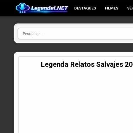
Skip
DESTAQUES
FILMES
SÉ
to
content
Pesquisar
por
Legenda Relatos Salvajes 