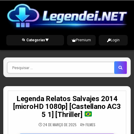
Skip
to
content
📂 Categorias
▼
Premium
Login
Pesquisar
por
Legenda Relatos Salvajes 2014
[microHD 1080p] [Castellano AC3
5 1] [Thriller]
POSTED
24 DE MARÇO DE 2025
FILMES
IN