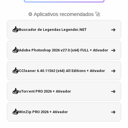
⚙️ Aplicativos recomendados 🚀
📥
➜
Buscador de Legendas Legendei.NET
📥
➜
Adobe Photoshop 2026 v27.0 (x64) FULL + Ativador
📥
➜
CCleaner 6.40.11562 (x64) All Editions + Ativador
📥
➜
uTorrent PRO 2026 + Ativador
📥
➜
WinZip PRO 2026 + Ativador