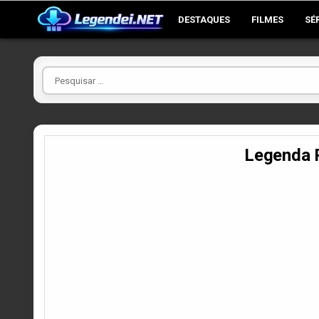
Skip
DESTAQUES
FILMES
SÉ
to
content
Pesquisar
por
Legenda 