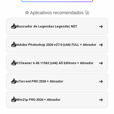
⚙️ Aplicativos recomendados 🚀
📥
➜
Buscador de Legendas Legendei.NET
📥
➜
Adobe Photoshop 2026 v27.0 (x64) FULL + Ativador
📥
➜
CCleaner 6.40.11562 (x64) All Editions + Ativador
📥
➜
uTorrent PRO 2026 + Ativador
📥
➜
WinZip PRO 2026 + Ativador