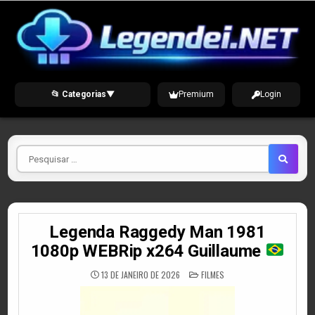
Skip
to
content
📂 Categorias
▼
Premium
Login
Pesquisar
por
Legenda Raggedy Man 1981
1080p WEBRip x264 Guillaume
POSTED
13 DE JANEIRO DE 2026
FILMES
IN