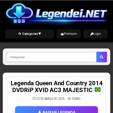
Skip
to
content
📂 Categorias
▼
Premium
Login
Pesquisar
por
Legenda Queen And Country 2014
DVDRiP XVID AC3 MAJESTIC
POSTED
22 DE MARÇO DE 2025
FILMES
IN
BAIXAR LEGENDA