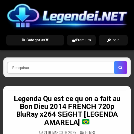
Skip
to
content
📂 Categorias
▼
Premium
Login
Pesquisar
por
Legenda Qu est ce qu on a fait au
Bon Dieu 2014 FRENCH 720p
BluRay x264 SEiGHT [LEGENDA
AMARELA]
POSTED
21 DE MARÇO DE 2025
FILMES