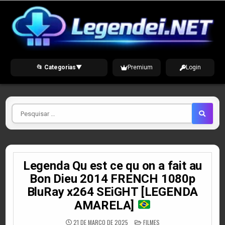
Skip
to
content
📂 Categorias
▼
Premium
Login
Pesquisar
por
Legenda Qu est ce qu on a fait au
Bon Dieu 2014 FRENCH 1080p
BluRay x264 SEiGHT [LEGENDA
AMARELA]
POSTED
21 DE MARÇO DE 2025
FILMES