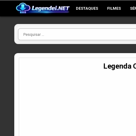
Skip
DESTAQUES
FILMES
SÉ
to
content
Pesquisar
por
Legenda Q