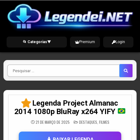
Skip
to
content
📂 Categorias
▼
Premium
Login
Pesquisar
por
Legenda Project Almanac
2014 1080p BluRay x264 YIFY
POSTED
21 DE MARÇO DE 2025
DESTAQUES
,
FILMES
IN
BAIXAR LEGENDA