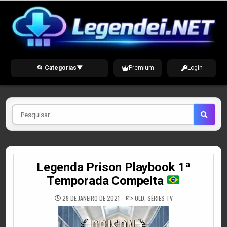
Skip
to
content
📂 Categorias
▼
Premium
Login
Pesquisar
por
Legenda Prison Playbook 1ª
Temporada Compelta
POSTED
29 DE JANEIRO DE 2021
OLD
,
SÉRIES TV
IN