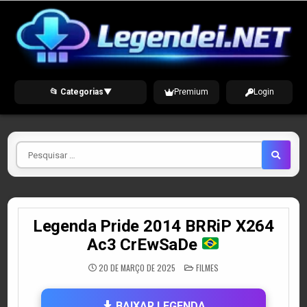
Skip
to
content
📂 Categorias
▼
Premium
Login
Pesquisar
por
Legenda Pride 2014 BRRiP X264
Ac3 CrEwSaDe
POSTED
20 DE MARÇO DE 2025
FILMES
IN
BAIXAR LEGENDA