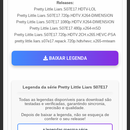
Releases:
Pretty.Little.Liars.S07E17.HDTV-LOL
Pretty.Little.Liars.S07E17.720p.HDTV.X264-DIMENSION
Pretty.Little.Liars.S07E17.1080p.HDTV.X264-DIMENSION
Pretty.Little.Liars.S07E17.480p.x264-mSD
Pretty.Little.Liars.S07E17.720p.HDTV.2CH.x265.HEVC-PSA
pretty.little.liars.s07e17.repack.720p.hdtvhevc.x265-rmteam
BAIXAR LEGENDA
Legenda da série Pretty Little Liars S07E17
Todas as legendas disponíveis para download são
testadas e verificadas, garantindo sincronia,
precisão e qualidade.
Depois de baixar a legenda, não se esqueça de
conferir o seu release!
+ legendas mesma série