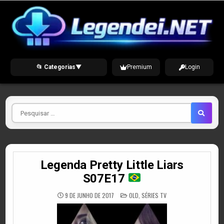
Skip
to
content
📂 Categorias
▼
Premium
Login
Pesquisar
por
Legenda Pretty Little Liars
S07E17
POSTED
9 DE JUNHO DE 2017
OLD
,
SÉRIES TV
IN