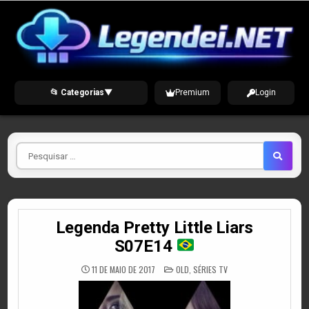
Skip
to
content
📂 Categorias
▼
Premium
Login
Pesquisar
por
Legenda Pretty Little Liars
S07E14
POSTED
11 DE MAIO DE 2017
OLD
,
SÉRIES TV
IN