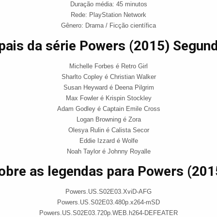
Duração média: 45 minutos
Rede: PlayStation Network
Gênero: Drama / Ficção científica
ipais da série Powers (2015) Segu
Michelle Forbes é Retro Girl
Sharlto Copley é Christian Walker
Susan Heyward é Deena Pilgrim
Max Fowler é Krispin Stockley
Adam Godley é Captain Emile Cross
Logan Browning é Zora
Olesya Rulin é Calista Secor
Eddie Izzard é Wolfe
Noah Taylor é Johnny Royalle
obre as legendas para Powers (201
Powers.US.S02E03.XviD-AFG
Powers.US.S02E03.480p.x264-mSD
Powers.US.S02E03.720p.WEB.h264-DEFEATER