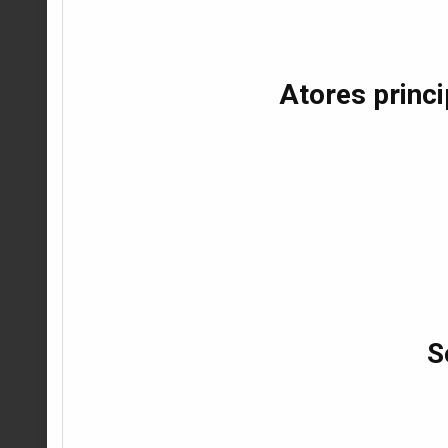
Atores princ
S