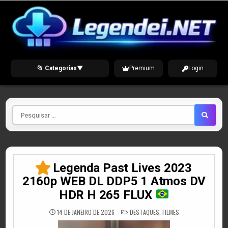
Skip
to
content
📂 Categorias
▼
Premium
Login
Pesquisar
por
Legenda Past Lives 2023
2160p WEB DL DDP5 1 Atmos DV
HDR H 265 FLUX
POSTED
14 DE JANEIRO DE 2026
DESTAQUES
,
FILMES
IN