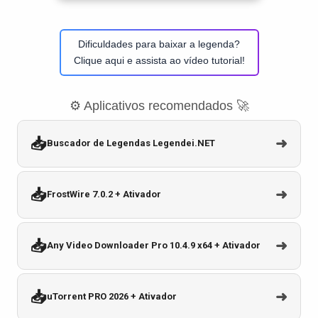
Dificuldades para baixar a legenda?
Clique aqui e assista ao vídeo tutorial!
⚙️ Aplicativos recomendados 🚀
📥
➜
Buscador de Legendas Legendei.NET
📥
➜
FrostWire 7.0.2 + Ativador
📥
➜
Any Video Downloader Pro 10.4.9 x64 + Ativador
📥
➜
uTorrent PRO 2026 + Ativador