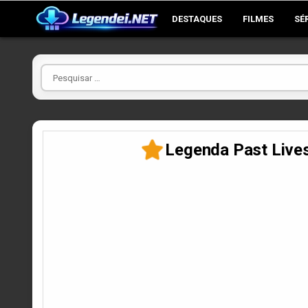
Skip
DESTAQUES
FILMES
SÉ
to
content
Pesquisar
por
Legenda Past Live