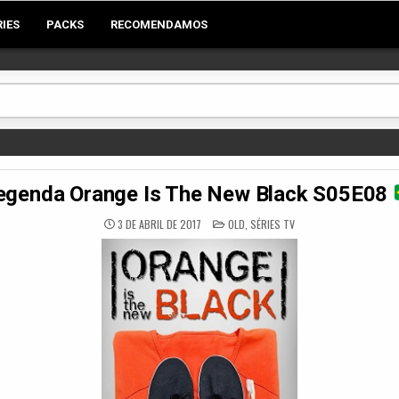
RIES
PACKS
RECOMENDAMOS
egenda Orange Is The New Black S05E08
POSTED
3 DE ABRIL DE 2017
OLD
,
SÉRIES TV
IN