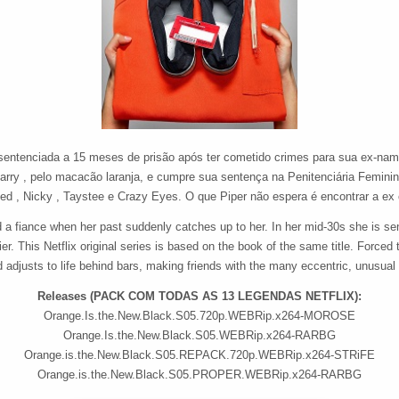
sentenciada a 15 meses de prisão após ter cometido crimes para sua ex-nam
arry , pelo macacão laranja, e cumpre sua sentença na Penitenciária Feminina 
d , Nicky , Taystee e Crazy Eyes. O que Piper não espera é encontrar a e
d a fiance when her past suddenly catches up to her. In her mid-30s she is 
lier. This Netflix original series is based on the book of the same title. Forc
 adjusts to life behind bars, making friends with the many eccentric, unusu
Releases (PACK COM TODAS AS 13 LEGENDAS NETFLIX):
Orange.Is.the.New.Black.S05.720p.WEBRip.x264-MOROSE
Orange.Is.the.New.Black.S05.WEBRip.x264-RARBG
Orange.is.the.New.Black.S05.REPACK.720p.WEBRip.x264-STRiFE
Orange.is.the.New.Black.S05.PROPER.WEBRip.x264-RARBG