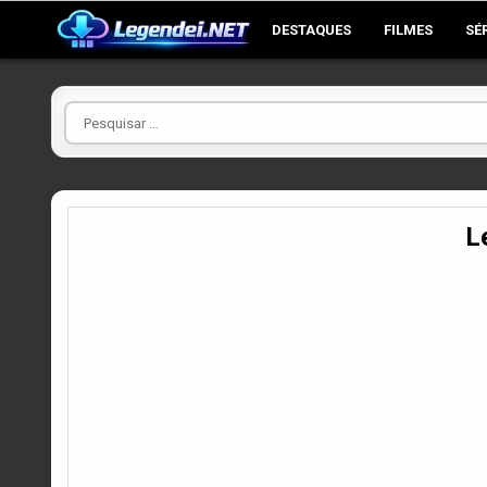
Skip
DESTAQUES
FILMES
SÉ
to
content
Pesquisar
por
L