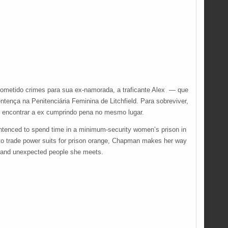
ometido crimes para sua ex-namorada, a traficante Alex — que
tença na Penitenciária Feminina de Litchfield. Para sobreviver,
é encontrar a ex cumprindo pena no mesmo lugar.
sentenced to spend time in a minimum-security women’s prison in
ed to trade power suits for prison orange, Chapman makes her way
al and unexpected people she meets.