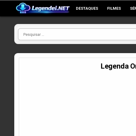
Skip
DESTAQUES
FILMES
SÉ
to
content
Pesquisar
por
Legenda O