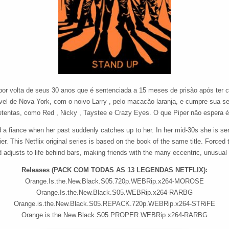
r volta de seus 30 anos que é sentenciada a 15 meses de prisão após ter c
el de Nova York, com o noivo Larry , pelo macacão laranja, e cumpre sua sen
detentas, como Red , Nicky , Taystee e Crazy Eyes. O que Piper não espera 
d a fiance when her past suddenly catches up to her. In her mid-30s she is 
lier. This Netflix original series is based on the book of the same title. Forc
 adjusts to life behind bars, making friends with the many eccentric, unusu
Releases (PACK COM TODAS AS 13 LEGENDAS NETFLIX):
Orange.Is.the.New.Black.S05.720p.WEBRip.x264-MOROSE
Orange.Is.the.New.Black.S05.WEBRip.x264-RARBG
Orange.is.the.New.Black.S05.REPACK.720p.WEBRip.x264-STRiFE
Orange.is.the.New.Black.S05.PROPER.WEBRip.x264-RARBG