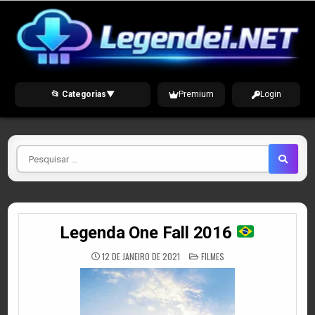
Skip
to
content
📂 Categorias
▼
Premium
Login
Pesquisar
por
Legenda One Fall 2016
POSTED
12 DE JANEIRO DE 2021
FILMES
IN