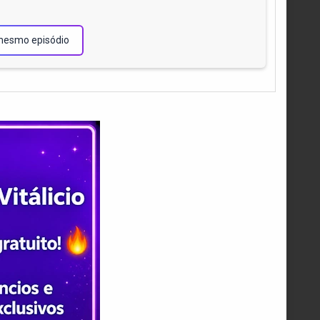
!
mesmo episódio