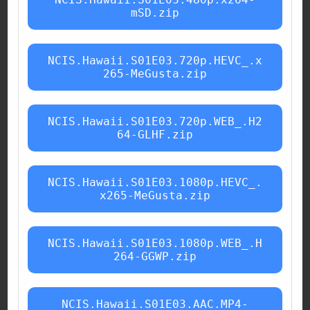
mSD.zip
NCIS.Hawaii.S01E03.720p.HEVC_.x
265-MeGusta.zip
NCIS.Hawaii.S01E03.720p.WEB_.H2
64-GLHF.zip
NCIS.Hawaii.S01E03.1080p.HEVC_.
x265-MeGusta.zip
NCIS.Hawaii.S01E03.1080p.WEB_.H
264-GGWP.zip
NCIS.Hawaii.S01E03.AAC.MP4-