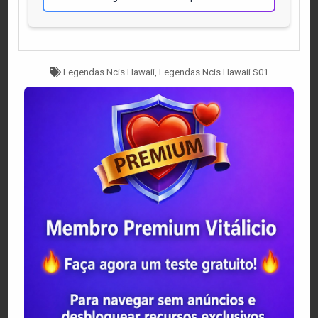
Tagged
Legendas Ncis Hawaii
,
Legendas Ncis Hawaii S01