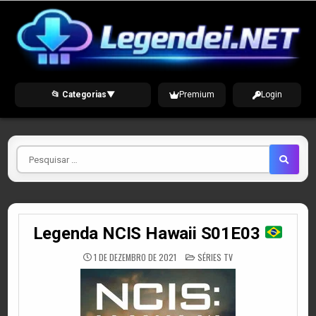
Skip
to
content
📂 Categorias
▼
Premium
Login
Pesquisar
por
Legenda NCIS Hawaii S01E03
POSTED
1 DE DEZEMBRO DE 2021
SÉRIES TV
IN