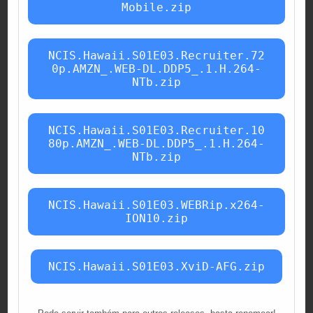
Mobile.zip
NCIS.Hawaii.S01E03.Recruiter.72
0p.AMZN_.WEB-DL.DDP5_.1.H.264-
NTb.zip
NCIS.Hawaii.S01E03.Recruiter.10
80p.AMZN_.WEB-DL.DDP5_.1.H.264-
NTb.zip
NCIS.Hawaii.S01E03.WEBRip.x264-
ION10.zip
NCIS.Hawaii.S01E03.XviD-AFG.zip