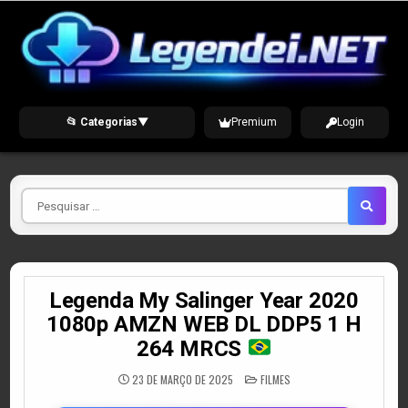
Skip
to
content
📂 Categorias
▼
Premium
Login
Pesquisar
por
Legenda My Salinger Year 2020
1080p AMZN WEB DL DDP5 1 H
264 MRCS
POSTED
23 DE MARÇO DE 2025
FILMES
IN