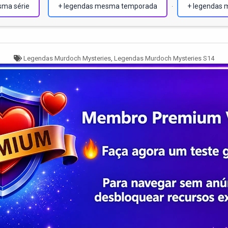
sma série
+ legendas mesma temporada
+ legendas 
·
Tagged
Legendas Murdoch Mysteries
,
Legendas Murdoch Mysteries S14