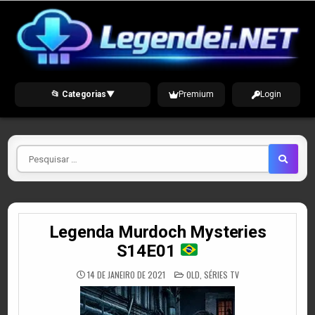
Skip
to
content
📂 Categorias
▼
Premium
Login
Pesquisar
por
Legenda Murdoch Mysteries
S14E01
POSTED
14 DE JANEIRO DE 2021
OLD
,
SÉRIES TV
IN