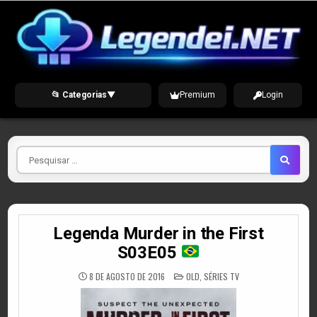
Skip
to
content
📂 Categorias
▼
Premium
Login
Pesquisar
por
Legenda Murder in the First
S03E05
POSTED
8 DE AGOSTO DE 2016
OLD
,
SÉRIES TV
IN