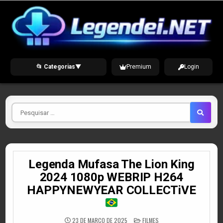
Skip
to
content
📂 Categorias
▼
Premium
Login
Pesquisar
por
Legenda Mufasa The Lion King
2024 1080p WEBRIP H264
HAPPYNEWYEAR COLLECTiVE
POSTED
23 DE MARÇO DE 2025
FILMES